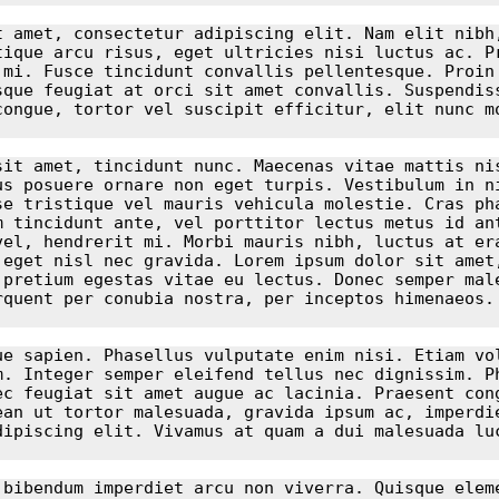
 amet, consectetur adipiscing elit. Nam elit nibh,
ique arcu risus, eget ultricies nisi luctus ac. Pr
mi. Fusce tincidunt convallis pellentesque. Proin 
que feugiat at orci sit amet convallis. Suspendiss
ongue, tortor vel suscipit efficitur, elit nunc mo
it amet, tincidunt nunc. Maecenas vitae mattis nis
s posuere ornare non eget turpis. Vestibulum in ni
e tristique vel mauris vehicula molestie. Cras pha
 tincidunt ante, vel porttitor lectus metus id ant
el, hendrerit mi. Morbi mauris nibh, luctus at era
eget nisl nec gravida. Lorem ipsum dolor sit amet,
pretium egestas vitae eu lectus. Donec semper male
quent per conubia nostra, per inceptos himenaeos. 
e sapien. Phasellus vulputate enim nisi. Etiam vol
. Integer semper eleifend tellus nec dignissim. Ph
c feugiat sit amet augue ac lacinia. Praesent cong
an ut tortor malesuada, gravida ipsum ac, imperdie
ipiscing elit. Vivamus at quam a dui malesuada luc
bibendum imperdiet arcu non viverra. Quisque eleme