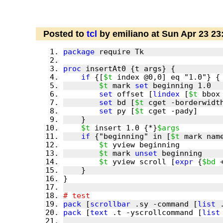
Posted to
tcl
by emiliano at Sun Apr 23 2
package
proc
if
 {[
$t
$t
 mark 
set
set
 offset [
lindex
 [
$t
set
 bd [
$t
set
 py [
$t
$t
 insert 1.0 {*}
$args
if
 {"beginning" in [
$t
$t
$t
 mark 
unset
$t
 yview scroll [
expr
 {
$bd
 
pack
 [
scrollbar
 .sy -command [
list
pack
 [
text
 .t -yscrollcommand [
list