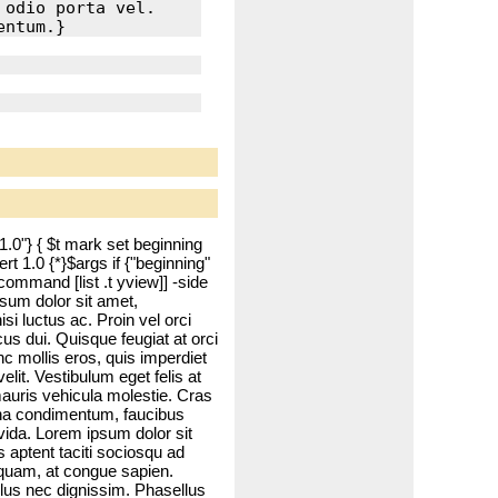
odio porta vel. 
"1.0"} { $t mark set beginning
ert 1.0 {*}$args if {"beginning"
command [list .t yview]] -side
ipsum dolor sit amet,
isi luctus ac. Proin vel orci
cus dui. Quisque feugiat at orci
nc mollis eros, quis imperdiet
lit. Vestibulum eget felis at
mauris vehicula molestie. Cras
agna condimentum, faucibus
avida. Lorem ipsum dolor sit
 aptent taciti sociosqu ad
 quam, at congue sapien.
llus nec dignissim. Phasellus