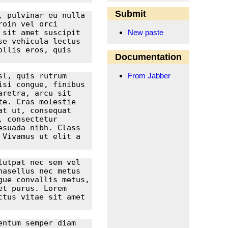
Submit
 pulvinar eu nulla 
oin vel orci 
sit amet suscipit 
New paste
e vehicula lectus 
llis eros, quis 
Documentation
From Jabber
l, quis rutrum 
si congue, finibus 
retra, arcu sit 
e. Cras molestie 
t ut, consequat 
 consectetur 
suada nibh. Class 
Vivamus ut elit a 
utpat nec sem vel 
asellus nec metus 
ue convallis metus, 
t purus. Lorem 
tus vitae sit amet 
ntum semper diam 