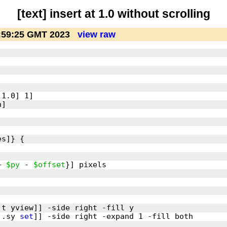
[text] insert at 1.0 without scrolling
3:59:25 GMT 2023
view raw
+ 
$py
 - 
$offset
 .sy 
set