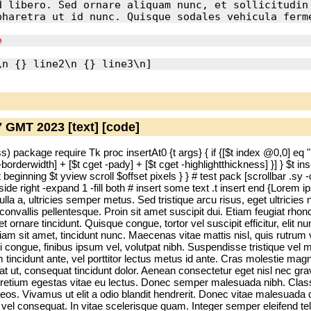
 libero. Sed ornare aliquam nunc, et sollicitudin 
47 GMT 2023
[text]
[code]
ss) package require Tk proc insertAt0 {t args} { if {[$t index @0,0] eq 
 -borderwidth] + [$t cget -pady] + [$t cget -highlightthickness] }] } $t ins
eginning $t yview scroll $offset pixels } } # test pack [scrollbar .sy -
] -side right -expand 1 -fill both # insert some text .t insert end {Lorem 
lla a, ultricies semper metus. Sed tristique arcu risus, eget ultricies n
convallis pellentesque. Proin sit amet suscipit dui. Etiam feugiat rhon
 ornare tincidunt. Quisque congue, tortor vel suscipit efficitur, elit nu
iam sit amet, tincidunt nunc. Maecenas vitae mattis nisl, quis rutrum ve
i congue, finibus ipsum vel, volutpat nibh. Suspendisse tristique vel 
m tincidunt ante, vel porttitor lectus metus id ante. Cras molestie m
erat ut, consequat tincidunt dolor. Aenean consectetur eget nisl nec gr
 pretium egestas vitae eu lectus. Donec semper malesuada nibh. Class
aeos. Vivamus ut elit a odio blandit hendrerit. Donec vitae malesuada
vel consequat. In vitae scelerisque quam. Integer semper eleifend te