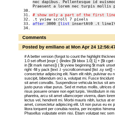
nec dapibus. Pellentesque id euismod
after
 3000 [
list
Comments
Posted by emiliano at Mon Apr 24 12:56:
# A better version (forgot to count the highlight thickne
1.0 set offset [expr { -[lindex [$t bbox 1.0] 1] + [$t cget
in [$t mark names]} { $t yview beginning $t mark unset b
right -fill y pack [text .t -yscrollcommand [list .sy set]
consectetur adipiscing elit. Nam elit nibh, pulvinar eu nu
suscipit, bibendum orci a, volutpat mi. Fusce tincidunt 
sit amet convallis. Suspendisse vehicula lectus sit amet
justo purus vitae purus. Sed et metus mollis, ultrices d
risus posuere ornare non eget turpis. Vestibulum in nis
pharetra, arcu sit amet ullamcorper viverra, diam lore
lectus vel, hendrerit mi. Morbi mauris nibh, luctus at 
amet, consectetur adipiscing elit. Ut non purus eu ex
litora torquent per conubia nostra, per inceptos himen
Phasellus vulputate enim nisi. Etiam volutpat nec sem 