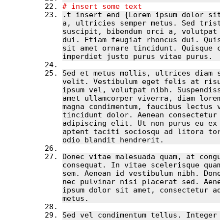
.t insert end {Lorem ipsum dolor sit
a, ultricies semper metus. Sed trist
suscipit, bibendum orci a, volutpat 
dui. Etiam feugiat rhoncus dui. Quis
sit amet ornare tincidunt. Quisque c
Sed et metus mollis, ultrices diam s
velit. Vestibulum eget felis at risu
ipsum vel, volutpat nibh. Suspendiss
amet ullamcorper viverra, diam lorem
magna condimentum, faucibus lectus v
tincidunt dolor. Aenean consectetur 
adipiscing elit. Ut non purus eu ex 
aptent taciti sociosqu ad litora tor
Donec vitae malesuada quam, at congu
consequat. In vitae scelerisque quam
sem. Aenean id vestibulum nibh. Done
nec pulvinar nisi placerat sed. Aene
ipsum dolor sit amet, consectetur ad
Sed vel condimentum tellus. Integer 